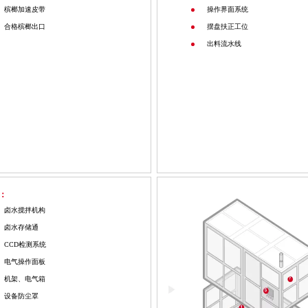
槟榔加速皮带
操作界面系统
合格槟榔出口
摆盘扶正工位
出料流水线
：
卤水搅拌机构
卤水存储通
CCD检测系统
电气操作面板
机架、电气箱
设备防尘罩