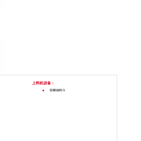
上料机设备：
槟榔储料斗